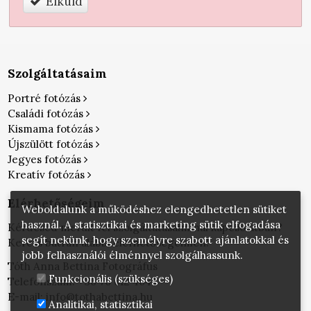
Elküld
Szolgáltatásaim
Portré fotózás
Családi fotózás
Kismama fotózás
Újszülött fotózás
Jegyes fotózás
Kreatív fotózás
Elérhetőségeim
Weboldalunk a működéshez elengedhetetlen sütiket
használ. A statisztikai és marketing sütik elfogadása
Kérdésed merült fel szolgáltatásaimmal kapcsolatban?
segít nekünk, hogy személyre szabott ajánlatokkal és
Keress bátran alábbi elérhetőségeimen!
jobb felhasználói élménnyel szolgálhassunk.
Tóth Anna Bettina Fotográfus
Funkcionális (szükséges)
Telefonszám: +36 70 612 4044
E-mail: info@tothabettina.hu
Analitikai, statisztikai