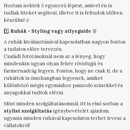
Hoztam nektek 5 egyszerű lépést, amivel én is
tudlak titeket segíteni, illetve ti is feltudok időben
készülni!☺️
1️⃣
Ruhák - Styling vagy stlyeguide
👗
A ruhák kiválasztásával kapcsolatban nagyon fontos
a tudatos előre tervezés.
Családi fotózásoknál nem az a lényeg, hogy
mindenkin ugyan olyan fehér rövidujjú és
farmernadrág legyen. Fontos, hogy ne csak ti, de a
ruháitok is összhangban legyenek, amiket
különböző mégis egymáshoz passzoló színekkel és
anyagokkal tudtok elérni.
Mint minden szolgáltatásomnál, itt is első sorban a
stylist szolgáltatás
igénybevételét ajánlom,
ugyanis minden ruhával kapcsolatos terhet levesz a
vállatokról!