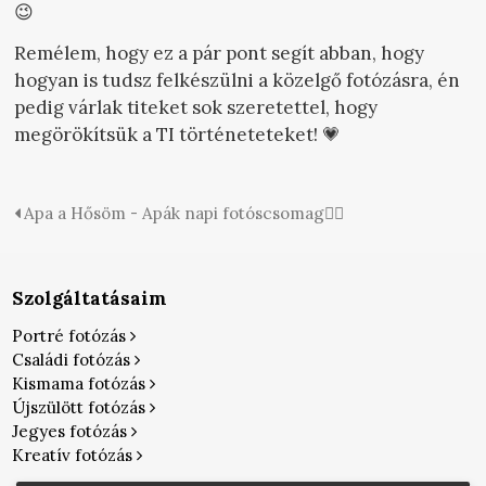
😉
Remélem, hogy ez a pár pont segít abban, hogy
hogyan is tudsz felkészülni a közelgő fotózásra, én
pedig várlak titeket sok szeretettel, hogy
megörökítsük a TI történeteteket! 💗
Apa a Hősöm - Apák napi fotóscsomag🦸‍♂️
Szolgáltatásaim
Portré fotózás
Családi fotózás
Kismama fotózás
Újszülött fotózás
Jegyes fotózás
Kreatív fotózás