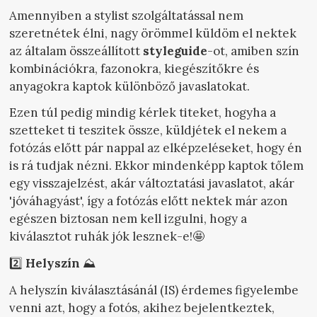
Amennyiben a stylist szolgáltatással nem
szeretnétek élni, nagy örömmel küldöm el nektek
az általam összeállított
styleguide
-ot, amiben szín
kombinációkra, fazonokra, kiegészítőkre és
anyagokra kaptok különböző javaslatokat.
Ezen túl pedig mindig kérlek titeket, hogyha a
szetteket ti teszitek össze, küldjétek el nekem a
fotózás előtt pár nappal az elképzeléseket, hogy én
is rá tudjak nézni. Ekkor mindenképp kaptok tőlem
egy visszajelzést, akár változtatási javaslatot, akár
'jóváhagyást', így a fotózás előtt nektek már azon
egészen biztosan nem kell izgulni, hogy a
kiválasztot ruhák jók lesznek-e!🤩
2️⃣
Helyszín
⛰️
A helyszín kiválasztásánál (IS) érdemes figyelembe
venni azt, hogy a fotós, akihez bejelentkeztek,