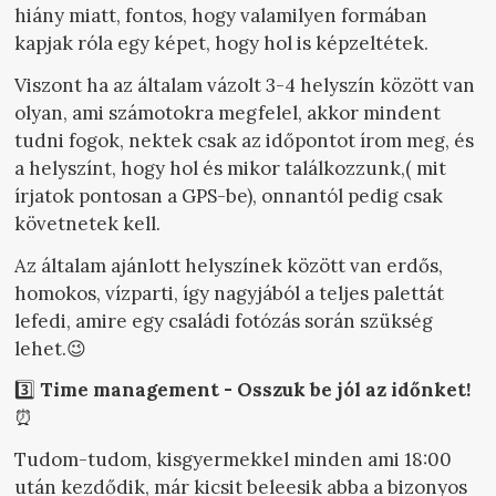
hiány miatt, fontos, hogy valamilyen formában
kapjak róla egy képet, hogy hol is képzeltétek.
Viszont ha az általam vázolt 3-4 helyszín között van
olyan, ami számotokra megfelel, akkor mindent
tudni fogok, nektek csak az időpontot írom meg, és
a helyszínt, hogy hol és mikor találkozzunk,( mit
írjatok pontosan a GPS-be), onnantól pedig csak
követnetek kell.
Az általam ajánlott helyszínek között van erdős,
homokos, vízparti, így nagyjából a teljes palettát
lefedi, amire egy családi fotózás során szükség
lehet.😉
3️⃣
Time management - Osszuk be jól az időnket!
⏰
Tudom-tudom, kisgyermekkel minden ami 18:00
után kezdődik, már kicsit beleesik abba a bizonyos