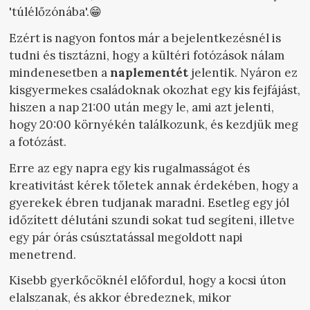
'túlélőzónába'.😁
Ezért is nagyon fontos már a bejelentkezésnél is
tudni és tisztázni, hogy a kültéri fotózások nálam
mindenesetben a
naplementét
jelentik. Nyáron ez
kisgyermekes családoknak okozhat egy kis fejfájást,
hiszen a nap 21:00 után megy le, ami azt jelenti,
hogy 20:00 környékén találkozunk, és kezdjük meg
a fotózást.
Erre az egy napra egy kis rugalmasságot és
kreativitást kérek tőletek annak érdekében, hogy a
gyerekek ébren tudjanak maradni. Esetleg egy jól
időzített délutáni szundi sokat tud segíteni, illetve
egy pár órás csúsztatással megoldott napi
menetrend.
Kisebb gyerkőcöknél előfordul, hogy a kocsi úton
elalszanak, és akkor ébredeznek, mikor