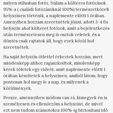
milyen stílusban fotóz. Nálam a külteres fotózások
95%-a ( családi fotózásoknál 100%) természetközeli
helyszínen történik, a naplemente előtti 1 órában.
Amenyiben hozzám szeretnétek jönni, adott 3-4 fix
helyszín ahol külteret fotózok, amit a bejelentkezés
után természetesen meg is osztok veletek, és a
döntés csak rajtatok áll, hogy ezek közül hol
szeretnétek.
Ha saját helyszín ötlettel érkeztek hozzám, mert
mindenképp ahhoz ragaszkodtok, mindenképp
kérek tőletek egy videót, amit naplemente előtti 1
órában készítetek a helyszínen, amiből látom, hogy
pontosan hol megy le a nap, és milyenek a
körülmények.
Persze, amennyiben módom van rá, kimegyek én is
személyesen és ellenőrzöm a helyszínt, de mivel
ezt nem tudom számotokra 100%-ig biztosítani idő