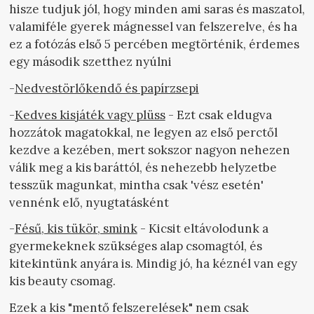
hisze tudjuk jól, hogy minden ami saras és maszatol,
valamiféle gyerek mágnessel van felszerelve, és ha
ez a fotózás első 5 percében megtörténik, érdemes
egy második szetthez nyúlni
-
Nedvestörlőkendő és papírzsepi
-
Kedves kisjáték vagy plüss
- Ezt csak eldugva
hozzátok magatokkal, ne legyen az első perctől
kezdve a kezében, mert sokszor nagyon nehezen
válik meg a kis baráttól, és nehezebb helyzetbe
tesszük magunkat, mintha csak 'vész esetén'
vennénk elő, nyugtatásként
-
Fésű, kis tükör, smink
- Kicsit eltávolodunk a
gyermekeknek szükséges alap csomagtól, és
kitekintünk anyára is. Mindig jó, ha kéznél van egy
kis beauty csomag.
Ezek a kis "mentő felszerelések" nem csak