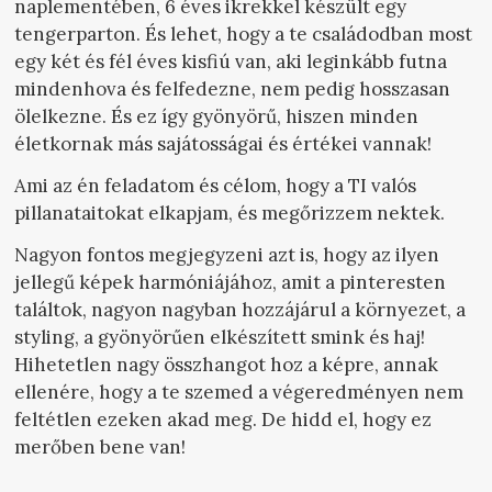
naplementében, 6 éves ikrekkel készült egy
tengerparton. És lehet, hogy a te családodban most
egy két és fél éves kisfiú van, aki leginkább futna
mindenhova és felfedezne, nem pedig hosszasan
ölelkezne. És ez így gyönyörű, hiszen minden
életkornak más sajátosságai és értékei vannak!
Ami az én feladatom és célom, hogy a TI valós
pillanataitokat elkapjam, és megőrizzem nektek.
Nagyon fontos megjegyzeni azt is, hogy az ilyen
jellegű képek harmóniájához, amit a pinteresten
találtok, nagyon nagyban hozzájárul a környezet, a
styling, a gyönyörűen elkészített smink és haj!
Hihetetlen nagy összhangot hoz a képre, annak
ellenére, hogy a te szemed a végeredményen nem
feltétlen ezeken akad meg. De hidd el, hogy ez
merőben bene van!