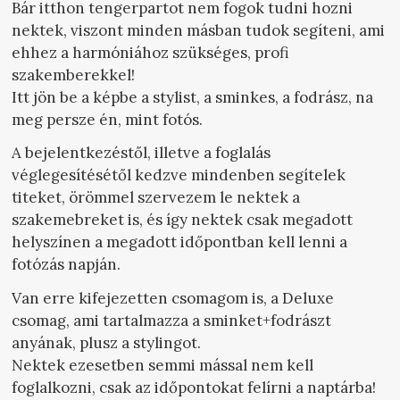
Bár itthon tengerpartot nem fogok tudni hozni
nektek, viszont minden másban tudok segíteni, ami
ehhez a harmóniához szükséges, profi
szakemberekkel!
Itt jön be a képbe a stylist, a sminkes, a fodrász, na
meg persze én, mint fotós.
A bejelentkezéstől, illetve a foglalás
véglegesítésétől kedzve mindenben segítelek
titeket, örömmel szervezem le nektek a
szakemebreket is, és így nektek csak megadott
helyszínen a megadott időpontban kell lenni a
fotózás napján.
Van erre kifejezetten csomagom is, a Deluxe
csomag, ami tartalmazza a sminket+fodrászt
anyának, plusz a stylingot.
Nektek ezesetben semmi mással nem kell
foglalkozni, csak az időpontokat felírni a naptárba!