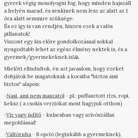
gyerek végig mosolyogni fog, hogy minden hajszáll
a helyén marad, és senkinek nem lesz az alatt az 1
óra alatt semmire szüksége.
És ez így is van rendjén, hiszen ezek a valós
pillanatok!
Viszont egy kis előre gondolkozással sokkal
nyugodtabb lehet az egész élmény nektek is, és a
gyermek/gyermekeknek is!🙏
Mielőtt elindultok, én azt javaslom, hogy ezeket
dobjátok be magatoknak a kocsiba "biztos ami
biztos" alapon:
-
Nasi, ami nem maszatol
- pl.: puffasztott rizs, ropi,
keksz ( a csokis verziókat most hagyjuk otthon)
-
Víz vagy üdítő
- kulacsban vagy szívószállas
megoldással!
-
Váltóruha
- B opció (leginkább a gyermeknek),