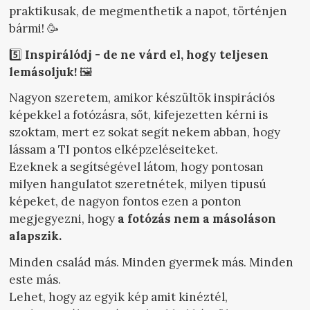
praktikusak, de megmenthetik a napot, történjen
bármi! 🥳
5️⃣
Inspirálódj - de ne várd el, hogy teljesen
lemásoljuk!
🖼️
Nagyon szeretem, amikor készültök inspirációs
képekkel a fotózásra, sőt, kifejezetten kérni is
szoktam, mert ez sokat segít nekem abban, hogy
lássam a TI pontos elképzeléseiteket.
Ezeknek a segítségével látom, hogy pontosan
milyen hangulatot szeretnétek, milyen tipusú
képeket, de nagyon fontos ezen a ponton
megjegyezni, hogy
a fotózás nem a másoláson
alapszik.
Minden család más. Minden gyermek más. Minden
este más.
Lehet, hogy az egyik kép amit kinéztél,