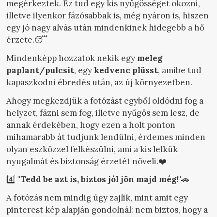
megérkeztek. Ez tud egy kis nyűgösséget okozni,
illetve ilyenkor fázósabbak is, még nyáron is, hiszen
egy jó nagy alvás után mindenkinek hidegebb a hő
érzete.😴
Mindenképp hozzatok nekik egy
meleg
paplant/pulcsit
, egy
kedvenc plüsst
, amibe tud
kapaszkodni ébredés után, az új környezetben.
Ahogy megkezdjük a fotózást egyből oldódni fog a
helyzet, fázni sem fog, illetve nyűgös sem lesz, de
annak érdekében, hogy ezen a holt ponton
mihamarabb át tudjunk lendülni, érdemes minden
olyan eszközzel felkészülni, ami a kis lelkük
nyugalmát és biztonság érzetét növeli.❤️
4️⃣
"Tedd be azt is, biztos jól jön majd még!"
🚗
A fotózás nem mindig úgy zajlik, mint amit egy
pinterest kép alapján gondolnál: nem biztos, hogy a